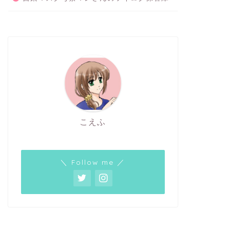
こえふ
＼ Follow me ／