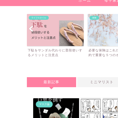
ホーム
母子家
ライフスタイル
保険
い！非課税
下駄をサンダル代わりに普段使いす
必要な保険はこれだけ
るメリットと注意点
約で重要な５つのポイ
最新記事
ミニマリスト
マスク論