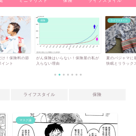
庭
ミニマリスト
保険
ライフスタイル
保険
ライフスタイル
！保険料の節
がん保険はいらない！保険屋の私が
夏のパジャマに最適
ント
入らない理由
快眠とリラックスを
ライフスタイル
保険
マスク論