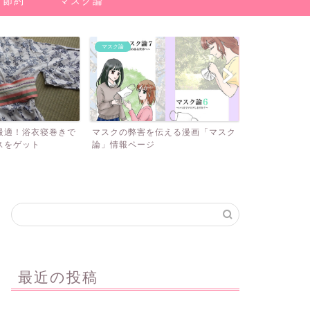
節約
マスク論
マスク論
マスク論
！浴衣寝巻きで
マスクの弊害を伝える漫画「マスク
手洗いと消毒の絵
ゲット
論」情報ページ
ち」情報サイト
最近の投稿
ミニマリスト
ミニマリスト