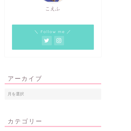
ミニマリストが処分した冬服とその
賃貸の火
こえふ
理由
ない方法
2020年7月20日
＼ Follow me ／
ミニマリスト
ミニマリスト
アーカイブ
冬物アウターを全部処分するための
毎日同じ
寒さ対策３つ
カテゴリー
2020年7月14日