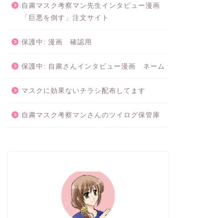
自粛マスク考察マン先生インタビュー漫画
「巨悪を倒す」注文サイト
保護中: 漫画 確認用
保護中: 自粛さんインタビュー漫画 ネーム
料理しないメリットと罪悪感を感じ
家事代行
ない５つの方法
うべき４
マスクに効果ないチラシ配布してます
2020年7月21日
自粛マスク考察マンさんのツイログ保管庫
ミニマリスト
ミニマリスト