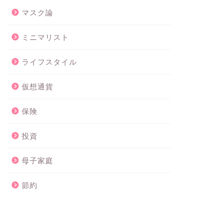
マスク論
ミニマリスト
ミニマリスト
ミニマリスト
ライフスタイル
仮想通貨
保険
３０代女ミニマリストの夏服全７枚
かさばる
公開
のメリッ
投資
2020年7月10日
母子家庭
ミニマリスト
ミニマリスト
節約