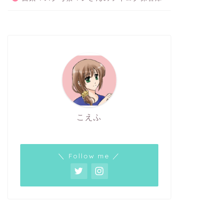
こえふ
＼ Follow me ／