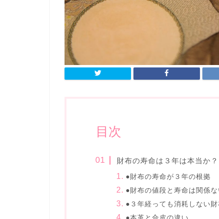
目次
財布の寿命は３年は本当か？
●財布の寿命が３年の根拠
●財布の値段と寿命は関係な
●３年経っても消耗しない財
●本革と合皮の違い