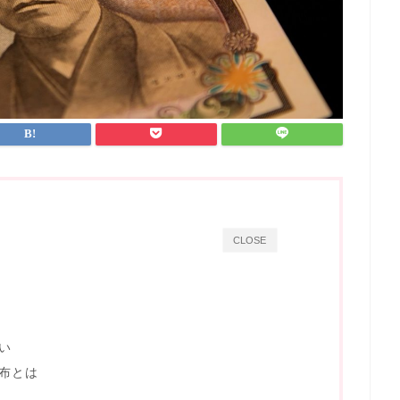
CLOSE
い
布とは