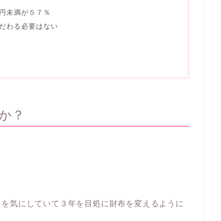
円未満が５７％
こだわる必要はない
か？
とを気にしていて３年を目処に財布を変えるように