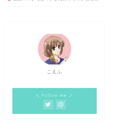
こえふ
＼ Follow me ／