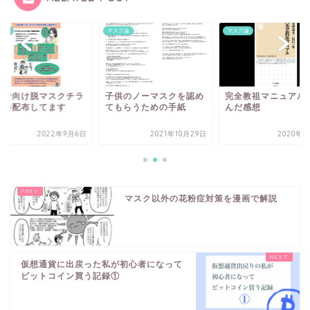
ク論
マスク論
マスク論
齢者向け脱マスクチラ
子供のノーマスクを認め
完全教祖マニュアル
無料配布してます
てもらうための手紙
んだ感想
2022年9月6日
2021年10月29日
2020年8
マスク以外の花粉症対策を漫画で解説
仮想通貨に出戻った私が初心者になって
ビットコイン買う記録①