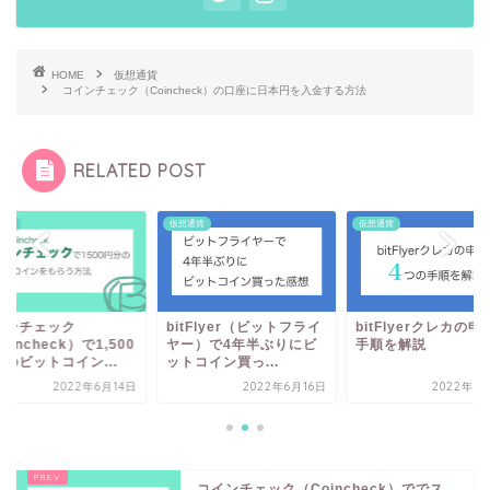
HOME
仮想通貨
コインチェック（Coincheck）の口座に日本円を入金する方法
RELATED POST
通貨
仮想通貨
仮想通貨
インチェック
bitFlyer（ビットフライ
bitFlyerクレカの申
oincheck）で1,500
ヤー）で4年半ぶりにビ
手順を解説
のビットコイン...
ットコイン買っ...
2022年6月14日
2022年6月16日
2022年6
コインチェック（Coincheck）ででス