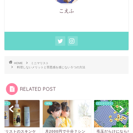
こえふ
HOME
ミニマリスト
料理しないメリットと罪悪感を感じない５つの方法
RELATED POST
マリスト
保険
ミニマリスト
ニマリストのスキンケ
月2000円で十分？シン
毛玉だらけにならな