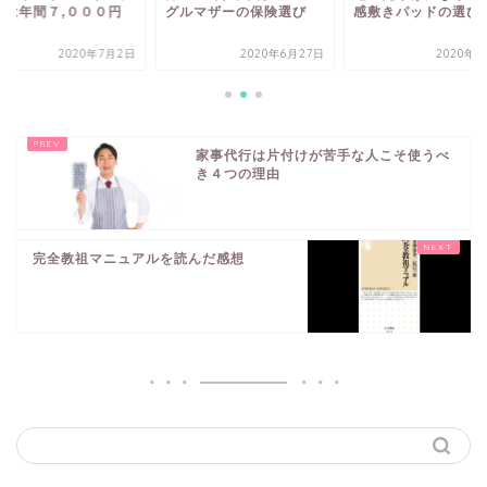
代は年間７,０００円
グルマザーの保険選び
感敷きパッドの選び
2020年7月2日
2020年6月27日
2020年7
家事代行は片付けが苦手な人こそ使うべ
き４つの理由
完全教祖マニュアルを読んだ感想